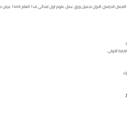
حميل ورق عمل علوم اول ابتدائي ف1 للعام 1446 عرض مباشر pdf أو word على موقع حقيبتي
لفترة الاولى
اء