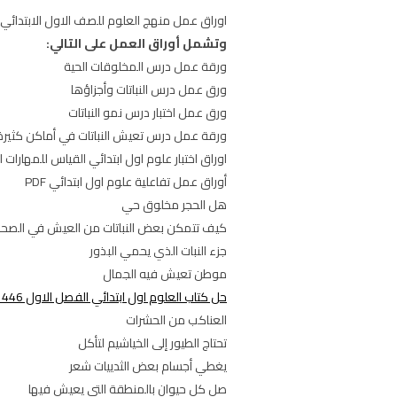
اوراق عمل منهج العلوم للصف الاول الابتدائي الفصل الدراسي الاول ت
وتشمل أوراق العمل على التالي:
ورقة عمل درس المخلوقات الحية
ورق عمل درس النباتات وأجزاؤها
ورق عمل اختبار درس نمو النباتات
ورقة عمل درس تعيش النباتات في أماكن كثيرة
اوراق اختبار علوم اول ابتدائي القياس للمهارات ا
أوراق عمل تفاعلية علوم اول ابتدائي PDF
هل الحجر مخلوق حي
كيف تتمكن بعض النباتات من العيش في الصحر
جزء النبات الذي يحمي البذور
موطن تعيش فيه الجمال
حل كتاب العلوم اول ابتدائي الفصل الاول 1446
العناكب من الحشرات
تحتاج الطيور إلى الخياشيم لتأكل
يغطي أجسام بعض الثدييات شعر
صل كل حيوان بالمنطقة التي يعيش فيها