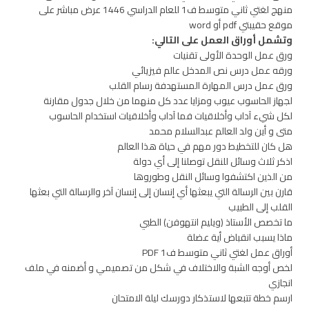
منهج لغتي ثاني متوسط ف1 للعام الدراسي 1446 عرض مباشر على
موقع حقيبتي pdf أو word
وتشمل أوراق العمل على التالي:
ورق عمل الوحدة الأولى تقنيات
ورقه عمل درس نص المدخل عالم فيزيائي
ورق عمل درس المهارة المستهدفة رسام القلب
لجهاز الحاسوب عيوب ومزايا عدد كل منهما من خلال جدول مقارنة
لكل شيء آداب وأخلاقيات فما آداب وأخلاقيات استخدام الحاسوب
متى و أين ولد العالم عبدالسلام محمد
هل كان للتخطيط دور مهم في حياة هذا العالم
اذكر ثلاث وسائل للنقل توصلنا إلى أي دولة
من الذين اكتشفوا وسائل النقل وطوروها
قارن بين الرسالة التي يبعثها أي إنسان إلى إنسان آخر والرسالة التي بعثها
القلب إلى الطبيب
ما تخصص الأستاذ (ويليم انتهوفن) الطبي
ماذا يسبب انقباض أية عضلة
أوراق عمل لغتي ثاني متوسط ف1 PDF
لخص أوجه الشبة والاختلاف في شكل من تصميمي و أضمنه في ملف
انجازي
ارسم خطة تتبعها لاستذكار دورسك ليلة الامتحان