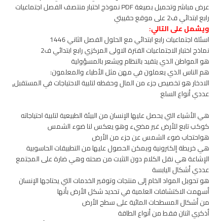
عرض مباشر وتحميل بصيغة PDF نموذج اختبار منتصف الفصل اجتماعيات
رابع ابتدائي ف2 على موقع حقيبتي
ويشمل على التالي:
اسئلة اجتماعيات رابع ابتدائي مع الحلول الفصل الثاني 1446
نماذج اختبار الاجتماعيات الفترة الاولى المركزي رابع ابتدائي ف2
هو المواطن الذي يتقيد بالنظام ويشعر بالمسؤولية
هم الناس الذي يعملون في مهن مثل الأطباء والمعلمون:
الادخار هو تخصيص جزء من المال وحفظه لتلبية الاحتياجات في المستقبل
.
عددي أنواع السلع
هي الأشياء التي يحصل عليها الإنسان من البيئة الطبيعية لتلبية احتياجاته
كوكب تابع للأرض غير مضيء وهو يعكس لنا ضوء الشمس
هواحتجاب ضوء الشمس عن جزء من الأرض
هي خريطة إلكترونية ويمكن الحصول عليها من التطبيقات الحاسوبية
الإشاعة هي نقل الكلام دون التثبت من صحته وهي ضارة على المجتمع
عددي أشكال اليابسة
هو تحويل المواد الخام إلى منتجات وتوفير الخدمات التي يحتاجها الإنسان
أسهمت الاكتشافات العلمية في تحديد شكل الأرض بأنها
من أشكال المسطحات المائية على سطح الأرض
أذكري اثنان فقط من أنواع الطاقة