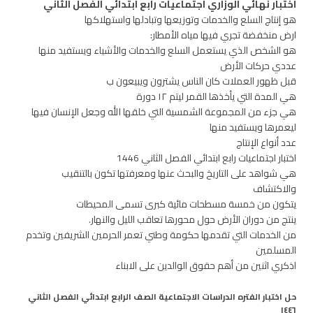
اختبار نهائي الوزاري اجتماعيات رابع ابتدائي الفصل الثاني
هو إنتاج السلع والخدمات وتوزيعها وتبادلها واستهلاكها
ارض منخفضة تجري فيها مياه الأمطار:
هو الشخص الذي يستعمل السلع والخدمات والأشياء ويستفيد منها
عددي حركات الأرض
قبل ظهور العملات كان الناس يشترون ويبيعون ب
هي المدة التي يأخذها القمر ليتم ١٢ دورة
هي جزء من المجموعة الشمسية التي خلقها الله وجعل الإنسان فيها
ليعمرها ويستفيد منها
عدد أنواع الإنتاج
اختبار اجتماعيات رابع ابتدائي الفصل الثاني 1446
هي شواهد على التاريخ والبحث عنها ومعرفتها تكون بالتنقيب
والاكتشاف
يتكون من خمسة مسطحات مائية كبرى تسمى المحيطات
ينتج من دوران الأرض حول محورها تعاقب الليل والنهار.
من الخدمات التي تقدمها حكومة وطني تعمر الحرمين الشريفين وتخدم
المسلمين
اذكري اثنين من أهم حقوق الوالدين على الابناء
حل اختبار الفتره الدراسات الاجتماعية الصف الرابع ابتدائي الفصل الثاني
١٤٤٦