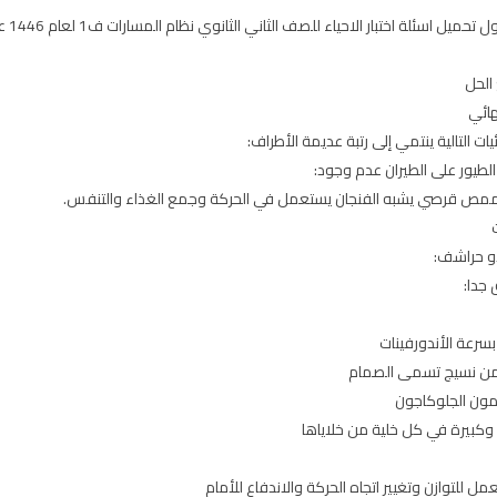
ر الاحياء للصف الثاني الثانوي نظام المسارات ف1 لعام 1446 على موقع حقيبتي عرض مباشر وتحميل pdf
 الحل
يات التالية ينتمي إلى رتبة عديمة الأطراف:
لطيور على الطيران عدم وجود:
 بممص قرصي يشبه الفنجان يستعمل في الحركة وجمع الغذاء والتنفس.
مون الجلوكاجون
 وكبيرة في كل خلية من خلاياها
لتوازن وتغيير اتجاه الحركة والاندفاع للأمام