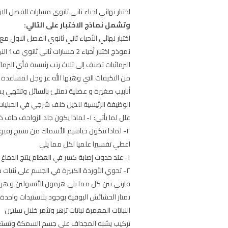
اختبار نهائي احياء ثاني ثانوي مسارات الفصل الاول تحميل اسئلة اختبا
وتشمل نماذج الاختبار على التالي:
اختبار نهائي الأحياء ثاني ثانوي الفصل الاول مع
نموذج اختبار أحياء 2 مسارات ثاني ثانوي ف1 النهائي
البرمائيات تصنف إلى ثلاث رتب رئيسية فأي البرمائ
من التكيفات التي وهبها الله عز وجل لمساعدة ا
أنابيب صغيرة و عضلية تمتلئ بالسائل وتنتهي
الوظيفة الرئيسية للذيل خلف شرجي في الحبليات
علل لما يأتي: ١- لماذا يكون جلد الزواحف جاف ذو حراشف:
٢- لماذا تتكون خياشيم الأسماك من نسيج رقيق جدا:
اعطي تفسيرا علميا لكل مما يلي
١- عند حدوث إصابة كسر في العظام ينتج الدماغ بسرعة الأندورفينات
٢- تحوي الأوردة الكبيرة في الجسم على ثنيات من نسيج تسمى الصمام
قارني بين كل مما يلي هرمون الأنسولين و هر
تمتاز الحشائش البوقية بوجود بلاستيدات واحدة
النباتات المعمرة نباتات تزهر وتثمر خلال سنتين
تركيب يشبه المجداف على جسم السمكة وتستعمل ل