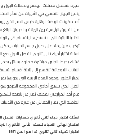
حجرة تستقبل فضلات الهضم وفضلات البول والب
يتميز الجهاز التنفسي في الثدييات عن سائر المخل
أحد مكونات البيضة الرهلية كيس المح الذي يوفر
من الفروق الرئيسية بين اليرقة والحيوان البالغ 
الخلايا النباتية التي لا تستطيع الإنقسام هي البر
تركيب مرن يمتد على طول جسم الحبليات يمكن ال
اسئلة اختبار أحياء ثاني ثانوي الفصل الاول مع ال
غشاء يحيط بالجنين مباشرة مملوء بسائل يحمي 
النباتات اللاوعائية تنقسم إلى ثلاثة أقسام رئيس
تمتاز الطيور بوجود الغدة الزيتية التي بدورها تف
الجيل الذي يسبق أحادي المجموعة الكرموسومية ف
قام أحد المزارعين بقطف ثمار غير ناضجة لشحنها 
الخاصية التي تميز الخفاش عن غيره من الثدييات
اسئلة اختبار احياء ثاني ثانوي مسارات الفصل الاول 
امتحان نهائي الاحياء للصف الثاني الثانوي الترم
اختبار الأحياء ثاني ثانوي ف١ مع الحل ١٤٤٦