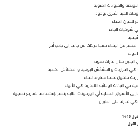
ويضة والحيوانات المنوية
وقات الحية الأخرى بوجود:
 للجنين الغذاء
في شوكيات الجلد:
نشيمية
جسم من الإنثناء منتجا حركات من جانب إلى جانب أخر
اجوبة
الجنين خلال فترات نموه
ية هي الحزازيات و الحشائش البوقية و الحشائش الكبدية
رز زيت فتكون غلافا مقاوما للماء
ي النباتات الوعائية اللابذرية هي الأبواغ
إلى الأسواق المحلية أي الهرمونات التالية ينصح بإستخدامه لتسريع نضجها:
 هي قدرته على الطيران
1446
 الأول