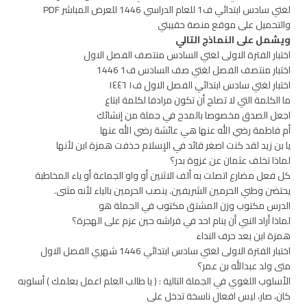
لغتي سادس ابتدائي ف1 للعام الدراسي 1446 للعرض المباشر PDF
والتحميل على موقع منصة حقيبتي
ويشمل على النماذج التالي
اختبار الفترة الاولى لغتي السادس منتصف الفصل الاول
اختبار منتصف الفصل لغتي صف السادس ف1 1446
اختبار لغتي سادس ابتدائي الفصل الاول ف١ ١٤٤٦
ما الكلمة التي لا تصلح أن تكون مرادفا لكلمة ابتاع
اجعل الصدق مخصوصا بالمدح في جملة من إنشائك
أم فاطمة رضي الله عنها هي عائشة رضي الله عنها
يا بن زيد لقد كنت اصغر قائد في الإسلام حذفت همزة ابن لأنها
لماذا تخلف عثمان عن غزوة بدر؟
كل فعل مضارع اتصلت به ألف الاثنين أو واو الجماعة أو ياء المخاطبة
يحتضن وطني الحرمين الشريفين. ينصب الحرمين بالياء لأنه مثنى.
الدرس مكتوب وزن المشتق مكتوب في الجملة هو
لماذا أراد النبي أن ينام احد في فراشه حين عزم على الهجرة؟
همزة ابن بعد حرف النداء
اختبار الفترة الاولى لغتي سادس ابتدائي 1446 شهري الفصل الاول
متى ولد عبدالله بن عمر؟
الأسلوب اللغوي في الجملة التالية : ( يا طالب العلم اعمل بعلمك ) أسلوبه
كان، صار، ليس افعال ناسخة تدخل على