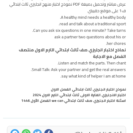
عرض مباشر وتحميل بصيغة PDF نموذج اختبار منهج انجليزي ثالث ابتدائي
ف1 على موقع حقيبتي
A healthy mind needs a healthy body.
read and talk about a traditional sport.
Can you ask six questions in one minute? Take turns.
ask a partner two questions about his or
her chores.
نماذج اختبار انجليزي صف ثالث ابتدائي الترم الاول منتصف
الفصل مع الاجابة
Listen and match the parts. Then chant.
Small Talk: Ask your partner and get the real answers.
say what kind of helper I am at home.
نموذج اختبار انجليزي ثالث ابتدائي الفصل الاول
اختبار الانجليزي الفترة الاولى ثالث ابتدائي الترم الاول 2024
اسئلة اختبار انجليزي صف ثالث ابتدائي we can الفصل الأول 1446