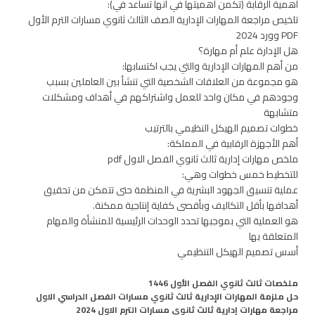
أهمية الرقابة (تكمن أهميتها في أنها تساعد في):
تلخيص مراجعة المهارات الإدارية الصف الثالث ثانوي مسارات الترم الأول
PDF وورد 2024
هل الإدارة علم أم مهارة؟
من أهم المهارات الإدارية والتي يجب اكتسابها:
هو مجموعة من العلاقات الشخصية التي تنشأ بين العاملين بسبب
وجودهم في مكان واحد للعمل واشتراكهم في أهداف ومشكلات
متشابهة
خطوات تصميم الهيكل النظيمي بالترتيب
أهم الأجهزة الرقابية في المملكة:
ملخص مهارات إدارية ثالث ثانوي الفصل الاول pdf
للتخطيط خمس خطوات وهي:
عملية تنسيق الجهود البشرية في المنظمة حتى تتمكن من تحقيق
أهدافها بأقل التكاليف وبأقصى كفاية إنتاجية ممكنة.
هو العملية التي بموجبها تحدد الوحدات الرئيسية للمنشأة والمهام
المتعلقة بها
أسس تصميم الهيكل التنظيمي
ملخصات ثالث ثانوي الفصل الأول 1446
حل ملزمة المهارات الإدارية ثالث ثانوي مسارات الفصل الدراسي الاول
مراجعة مهارات إدارية ثالث ثانوي مسارات الترم الاول 2024