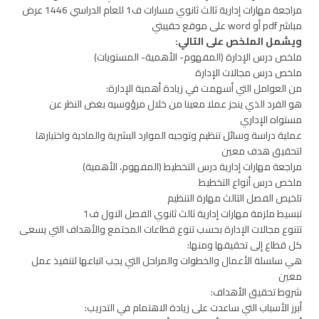
مراجعة مهارات إدارية ثالث ثانوي مسارات ف1 للعام الدراسي 1446 عرض
مباشر pdf أو word على موقع حقيبتي
ويشمل الملخص على التالي:
ملخص درس الإدارة (المفهوم- الأهمية- المستويات)
ملخص درس مجالات الإدارة
من العوامل التي أسهمت في زيادة أهمية الإدارة:
هو الفرد الذي ينجز عملا معينا من خلال مرؤوسيه بغض النظر عن
مستواه الإداري
عملية دراسة وسائل تنظيم وتوجيه الموارد البشرية والمادية واختيارها
لتحقيق هدف معين
مراجعة مهارات إدارية درس التخطيط (المفهوم، الأهمية)
ملخص درس أنواع التخطيط
تلخيص الفصل الثالث مهارة التنظيم
تبسيط ملزمة مهارات إدارية ثالث ثانوي الفصل الاول ف1
تتنوع مجالات الإدارة بحسب تنوع قطاعات المجتمع والأهداف التي يسعى
كل قطاع إلى تحقيقها ومنها:
هي سلسلة الأعمال والخطوات والمراحل التي يجب اتباعها لتنفيذ عمل
معين
شروط تحقيق الأهداف:
أبرز الأسباب التي ساعدت على زيادة الاهتمام في التدريب: