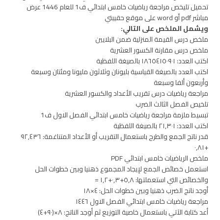
تحميل تليخص مراجعة رياضيات خامس ابتدائي ف1 للعام 1446 عرض
مباشر pdf أو word على موقع حقيبتي
ويشمل الملخص على التالي:
ملخص درس القيمة المنزلية ضمن البلايين
ملخص درس مقارنة الكسور العشرية
اكتب العدد: ١٨٦٥٤١٥٠٩٠١ بالصيغة اللفظية
اكتب العدد بالصيغة القياسية بليونان وثلاثون مليونا ومئتان وسبعة
وأربعون ألفا وسبعة
مراجعة رياضيات درس تقريب الأعداد والكسور العشرية
تلخيص الفصل الثالث الضرب
تبسيط ملزمة مراجعة رياضيات خامس ابتدائي الفصل الاول ف1
اكتب العدد: ٢١,٣٠١ بالصيغة اللفظية
قدر ناتج الجمع والطرح باستعمال التقريب أو الأعداد المتناغمة: ٩٢,٤٣٦
+٠,٨١
ملخص الرياضيات خامس ابتدائي PDF
استعمل خصائص الجمع لإيجاد المجموع ذهنيا وبين خطوات الحل
والخصائص التي استعملتها: ٥,٨+٠,٣+١,٢ =
أوجد ناتج الضرب ذهنيا وبين خطوات الحل: ٤×١٨
مراجعة رياضيات خامس ابتدائي الفصل الاول ١٤٤٦
أعد كتابة الآتي باستعمال خاصية التوزيع ثم أوجد الناتج: ٨×(٩٠+٤)