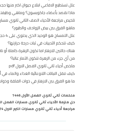
علل تستطيع الافاعي ابتلاع حيوان اكبر منها حجم
ماذا نقصد بأعضاء جاكوبسون؟ وماهي وظيفته
تلخيص مراجعة الأحياء الصف الثاني ثانوي مسارات الترم الأ
ماهو الفرق بين بيض الزواحف والطيور؟
علل التمساح هو الوحيد الذي يحتوي على 4 حجر في القلب
كيف تتحكم الثدييات في ثبات درجة حرارتها؟
هناك حالتين للازهار اما تكون الزهرة كاملة أو ن
من أي جزء من الزهرة تتكون الثمار غالبا؟
ملخص أحياء ثاني ثانوي الفصل الاول pdf
كيف تنقل النباتات اللاوعائية الغذاء والماء في
ما هو الفرق بين الازهار في ذوات الفلقة وذوات
ملخصات ثاني ثانوي الفصل الأول 1446
حل ملزمة الأحياء ثاني ثانوي مسارات الفصل ال
مراجعة أحياء ثاني ثانوي مسارات الترم الاول 2024