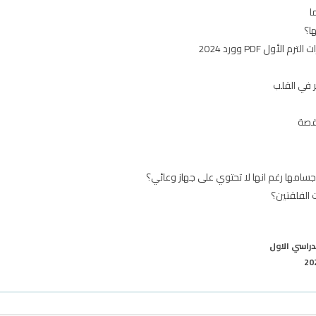
ا
ا؟
ول PDF وورد 2024
اقصة
 أجسامها رغم انها لا تحتوي على جهاز وعائي؟
 الفلقتين؟
دراسي الاول