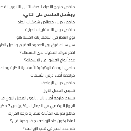
ملخص منهج الأحياء للصف الثاني الثانوي الفصل الاول تحميل مراجعة أحياء ث
ويشمل الملخص على التالي:
ملخص درس خصائص شوكيات الجلد
ملخص درس اللافقاريات الحبلية
نوع التناظر في اللافقاريات الحبلية هو
هل هناك فرق بين العمود الفقري والحبل الظ
اذكر فوائد الفكوك لدى الاسماك؟
عدد أنواع القشور في الاسماك؟
ماهي الوحدة الوظيفية الأساسية للكلية وماه
مراجعة أحياء درس الأسماك
ملخص درس الزواحف
تلخيص الفصل الاول
تبسيط ملزمة أحياء ثاني ثانوي الفصل الاول ف1
الجهاز الهضمي في البرمائيات يتكون من 7 مكونات هي:
ماهو تعريف الكائنات متغيرة درجة الحرارة:
لماذا يكون جلد الزواحف جاف وحرشفي؟
كم عدد الحجر في قلب الزواحف؟