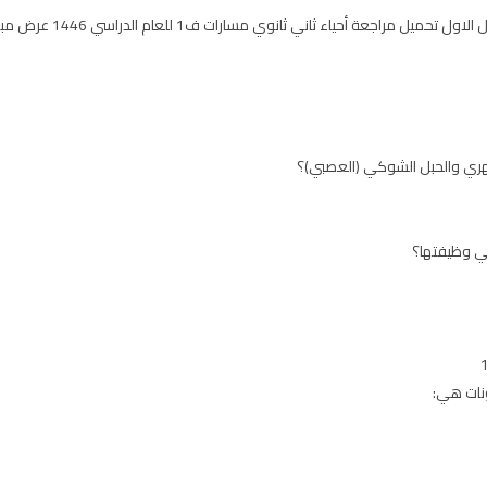
اني ثانوي مسارات ف1 للعام الدراسي 1446 عرض مباشر pdf أو word على موقع حقيبتي
هري والحبل الشوكي (العصبي)؟
ي وظيفتها؟