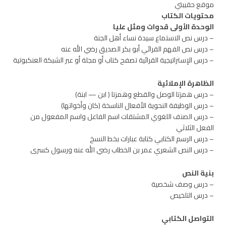
موقع حقيبتي
محتويات الكتاب
الوحدة الأولى قدوات ومثل عليا
– درس نص الاستماع سيدة نساء أهل الجنة
– درس نص الفهم القرائي أبو بكر الصديق رضي الله عنه
– درس الإستراتيجية القرائية تصفح كتاب أو مجلة أو عبر الشبكة العنكبوتية
الظاهرة الإملائية
– درس همزتا الوصل والقطع وهمزتا ( ابن — ابنة)
– درس الوظيفة النحوية الأفعال الناسخة (كان وأخواتها)
– درس الصنف اللغوي المشتقات اسم الفاعل واسم المفعول من
الفعل الثلاثي
– درس الرسم الكتابي كتابة عبارات بخط النسخ
– درس النص الشعري عمر بن الخطاب رضي الله عنه ورسول كسرى
بنية النص
– درس وصف شخصية
– درس التلخيص
التواصل الكتابي