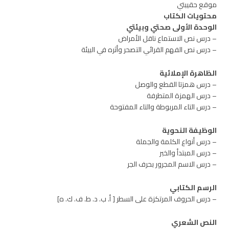
موقع حقيبتي
محتويات الكتاب
الوحدة الأولى صحتي وبيئتي
– درس نص الاستماع ناقل الأمراض
– درس نص الفهم القرائي التصحر وأثره في البيئة
الظاهرة الإملائية
– درس همزتا القطع والوصل
– درس الهمزة المتطرفة
– درس التاء المربوطة والتاء المفتوحة
الوظيفة النحوية
– درس أنواع الكلمة والجملة
– درس المبتدأ والخبر
– درس الاسم المجرور بحرف الجر
الرسم الكتابي
– درس الحروف المرتكزة على السطر [ أ. ب. د. ط. ف. ك. ه]
النص الشعري