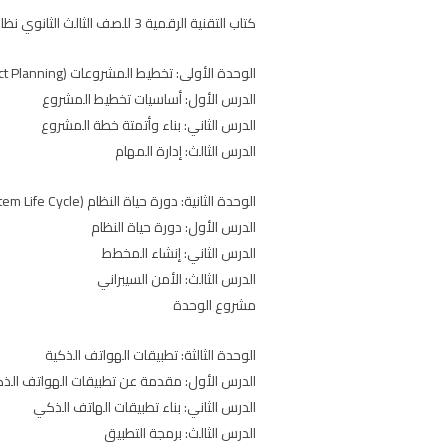
كتاب التقنية الرقمية 3 للصف الثالث الثانوي نظام المسارات الفصل الاول عرض وتحميل مادة تقنية رقمية ثالث ثانوي مسارات ف1 للعام الدراسي 1446 على موقع حقيبتي pdf
الوحدة الأولى: تخطيط المشروعات (Project Planning)
الدرس الأول: أساسيات تخطيط المشروع
الدرس الثاني: بناء وأتمتة خطة المشروع
الدرس الثالث: إدارة المهام
الوحدة الثانية: دورة حياة النظام (System Life Cycle)
‏الدرس الأول: دورة حياة النظام
‏الدرس الثاني: إنشاء المخطط
‏الدرس الثالث: الأمن السيبراني
‏مشروع الوحدة
الوحدة الثالثة: تطبيقات الهواتف الذكية
الدرس الأول: مقدمة عن تطبيقات الهواتف الذك
الدرس الثاني: بناء تطبيقات الهاتف الذكي
الدرس الثالث: برمجة التطبيق