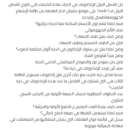
حل الفصل الاول الإلكترونات في الذرات مادة الكيمياء ثاني ثانوي الفصل
الاول ف1 1448 على موقع حقيبتي اذكر العلاقة بين طاقة الإشعاع
الكهرومغناطيسي وتردده
فسر لماذا يتغير لون الأجسام الساخنة تبعا لدرجة حرارتها؟
صف التأثير الكهروضوئي
وضح كيف ينتج طيف الانبعاث؟
قارن بين الطيف المستمر وطيف الانبعاث
وضح لماذا ينتج عن سلوك الإلكترون في الذرة ألوان مختلفة للضوء؟
وضح مبدأ هايزنبرج للشك
قارن بين نموذج بور والنموذج الميكانيكي الكمي للذرة
صف أين توجد الإلكترونات في ذرة ما؟
عندما تفاعل ذرة كبريت مع ذرات أخرى فإن إلكترونات مستوى الطاقة
الثالث هي التي تتشارك في التفاعل ما عدد هذه الإلكترونات في ذرة
الكبريت؟
عدد الخطوات المطلوبة لحساب الصيغة الأولية من التركيب النسبي
المئوي
صف كيف يرتبط العدد الصحيح ن بالصيغ الأولية والجزيئية؟
فسر لماذا تستعمل النقطة في صيغة الملح المائي؟
سجل في قائمة انواع العلاقات التي يمكن اشتقاقها من المعاملات في
معادلة كيميائية موزونة