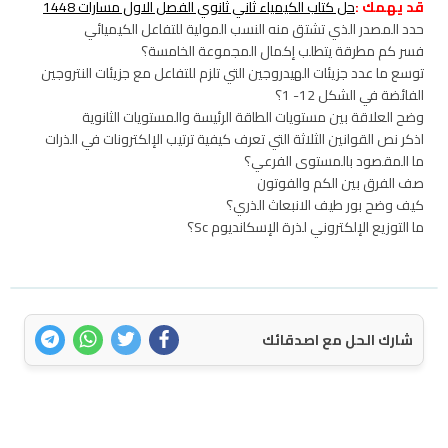
قد يهمك :
حل كتاب الكيمياء ثاني ثانوي الفصل الاول مسارات 1448
حدد المصدر الذي تشتق منه النسب المولية للتفاعل الكيميائي
فسر كم مطرقة يتطلب إكمال المجموعة الخامسة؟
توسع ما عدد جزيئات الهيدروجين التي تلزم للتفاعل مع جزيئات النتروجين
الفائضة في الشكل 12- 1؟
وضح العلاقة بين مستويات الطاقة الرئيسة والمستويات الثانوية
اذكر نص القوانين الثلاثة التي تعرف كيفية ترتيب الإلكترونات في الذرات
ما المقصود بالمستوى الفرعي؟
صف الفرق بين الكم والفوتون
كيف وضح بور طيف الانبعاث الذري؟
ما التوزيع الإلكتروني لذرة الإسكانديوم Sc؟
شارك الحل مع اصدقائك
اتصل بنا
سياسة الخصوصية