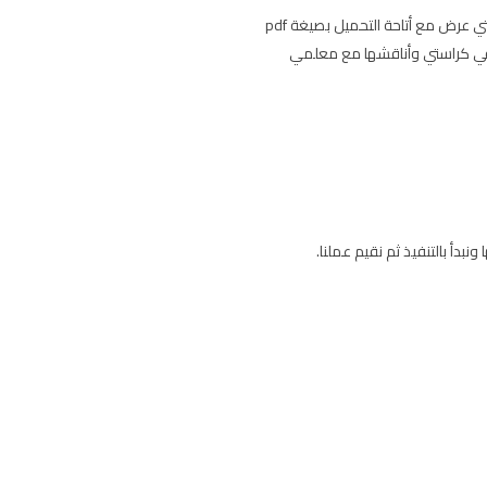
 في كراستي وأناقشها مع معلمي
دأ بالتنفيذ ثم نقيم عملنا.