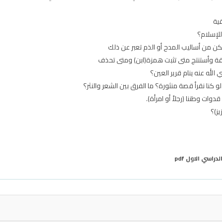
قية
للإسلام؟
ن من أساليب المدح أو الذم تعبر عن ذلك
بقة وأستنتج متى تثبت همزة(ابن) ومتى تحذف
لله عنه ينام قرير العين؟
كنا نقرأ قصة منثورة؟ ما الفرق بين الشعر والنثر؟
ات وطننا (رجلاً أو امرأة).
ز)؟
سي الاول pdf