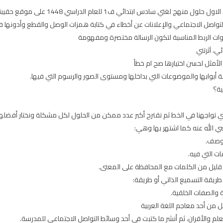
1 للعام الدراسي 1448 على موقع حقيبتي عرض مع أتاحة التحميل بصيغة pdf
تواصل الاجتماعي والإعلانات عن أخطاء في كتابة همزات الوصل والقطع وأدونها
بأدوات الربط المناسبة لتكون الرسالة مختصرة ومفهومة
، آثرتني
الأمثل لحسن اختيارها صح ام خطأ
أبوابها والموضوعات التي بداخلها ومستوى الصور والرسوم التي فيها.
ية؟
 تواجهنا في الخط ثم نقترح أكبر عدد ممكن من الحلول لكل مشكلة ونختار أفضلها ونب
ي الله عنه كما اشتهر بها وهي:
لوصف.
ت التي فيه.
 قليل من الكلمات مع المحافظة على المعنى.
طريقة التسميع الذاتي أو طريقة:
والصفات الخلقية.
من أحد معاجم اللغة العربية
لم والأقران، ثم أنشر ما كتبت في أحد وسائط التواصل الاجتماعي للمدرسة.