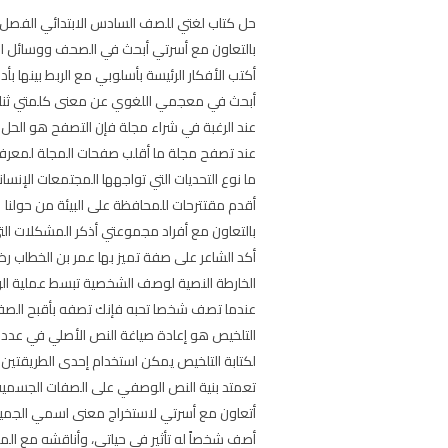
حل كتاب لغتي للصف السادس الابتدائي الفصل الاول حلول منهج لغتي سادس ابتدائي ف
بالتعاون مع أسرتي أبحث في الصحف ووسائل ال
أكتب الأفكار الرئيسة بأسلوبي مع الربط بينها 
أبحث في معجمي اللغوي عن معنى كلمتي ثنائي
عند الرغبة في شراء مجلة فإن التصفح هو الحل 
عند تصفح مجلة ما أقلب صفحات المجلة لمعرفة 
ما نوع التحديات التي تواجهها المجتمعات الإنسان
أقدم مقتترحات للمحافظة على البيئة من حولنا
بالتعاون مع أفراد مجموعتي أذكر المشكلات التي
أكد الشاعر على صفة تميز بها عمر بن الخطاب رض
الخارطة النصية لوصف الشخصية تبسط عملية ا
عندما تصف شخصا تحبه فإنك تصفه بأقبح الصفا
التلخيص هو إعادة صياغة النص الأصلي في عدد
لكتابة التلخيص يمكن استخدام إحدى الطريقتين 
تعمتد بنية النص الوصفي على الصفات الجسمية 
أتعاون مع أسرتي لاستخراج معنى اسمي الجميل 
أصف شخصاً له تأثير في حياتي، وأناقشه مع المع