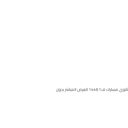
حل مادة الانجليزي كتاب النشاط ثالث ثانوي الفصل الاول نظام المسارات حلول جميع تمارين منهج انجليزي النشاط mega goal ثالث ثانوي مسارات ف1 1448 للعرض المباشر بدون