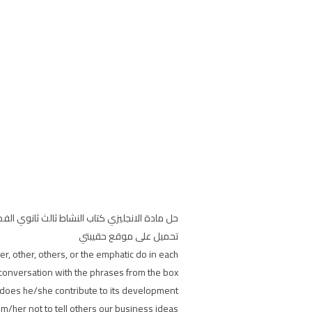
تحميل على موقع حقيبتي
r, other, others, or the emphatic do in each.
onversation with the phrases from the box.
 does he/she contribute to its development?
im/her not to tell others our business ideas.