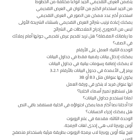
يتضمن العرض التقديمي الجيد أنواعا مختلفة من الخطوط
من الجيد استخدام الكثير من الألوان في العرض التقديمي
استخدم أكبر عدد ممكن من الصور في العرض التقديمي
يمكنك إعادة ترتيب شرائح العرض التقديمي باستثناء الشريحة الأولى
ليس من الضروري إدراج الملاحظات في الشرائح
ما رياضاتك المفضلة؟ هل تريد تقديم عرض تقديمي حولها أمام زملائك
في الصف؟
الوحدة الثانية: العمل على الأرقام
يمكنك إدخال بيانات رقمية فقط في جداول البيانات
لا يمكنك إضافة رسومات بيانية في جداول البيانات
يرمز إلى الأعمدة في جدول البيانات بالأرقام 3،2،1
يكون لها عنوانان مثل B3 أو 3B
لها عنوان فريد لا يتكرر في ورقة العمل
هل تستطيع تمييز أسماء الخلايا؟
لماذا تستخدم جداول البيانات؟
اذا أدخلنا نصا أكثر مما يمكن احتواؤه في الخلية فستفقد باقي النص
هل يمكنك إجراء الحسابات؟
الوحدة الثالثة: مقدمة في علم الروبوت
أوبن روبيرتا لاب هي إحدى لغات البرمجة.
تتيح بيئة أوبن روبيرتا لاب برمجة الروبوت بطريقة مرئية باستخدام متصفح
الويب.