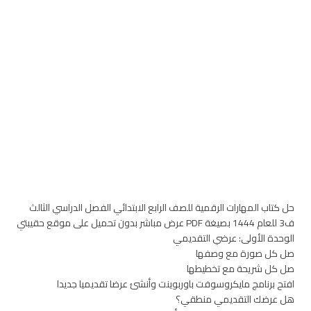
حل كتاب المهارات الرقمية للصف الرابع الابتدائي الفصل الدراسي الثالث
ف3 للعام 1444 بصيغة PDF عرض مباشر بدون تحميل على موقع حقيبتي
الوحدة الأولى: عرضي التقديمي
صل كل صورة مع وصفها
صل كل شريحة مع تخطيطها
افتح برنامج مايكروسوفت باوربوينت وأنشئ عرضا تقديميا جديدا
هل عرضك التقديمي منطقي؟