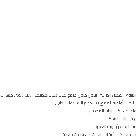
فصل الدراسي الأول حلول منهج كتاب ذكاء اصطناعي ثالث ثانوي مسارات ف1 للعام 1446 على موقع حقي
 البحث بأولوية العمق باستخدام الاستدعاء الذاتي
ساعدة هيكل بيانات المكدس.
اع في البث الشبكي
مية البحث بأولوية العمق.
ب مجموع كل الأرقام الزوجية في قائمة معينة.