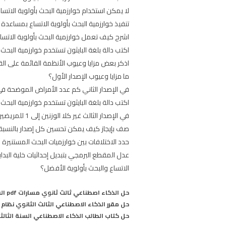
لا يمكن استخدام خوارزمية البحث بأولوية الاتس
تنفيذ خوارزمية البحث بأولوية الاتساع بمساعدة ه
اشرح كيف تعمل خوارزمية البحث بأولوية الاتسا
اكتب دالة بلغة البايثون تستخدم خوارزمية البح
اذكر بعض مزايا وعيوب الأنظمة القائمة على ال
ما مزايا وعيوب الإصدار الأول؟
في الإصدار الثاني كم عدد الأمراض الموضحة في تشخيص كل مريض إذا 
اكتب دالة بلغة البايثون تستخدم خوارزمية البح
في الإصدار الثالث غير كلا الوزنين إلى 1 للمريضين الأول والثاني تماما مثل المريض الثالث عدل المقطع البرمجي ثم دون ملاحظاتك.
صف بإيجاز كيف يمكن تحسين كل إصدار بالنسبة للإصد
حدد الاختلافات بين خوارزميات البحث المستنيرة 
عدل المقطع البرمجي بتبديل إحداثيات خلية البد
الاتساع والبحث بأولوية الأفضل؟
حل الذكاء اصطناعي ثالث ثانوي مسارات pdf الفصل الاول 1446
حل مقرر الذكاء الاصطناعي الثالث الثانوي نظام المسارات 
حل كتاب الطالب الذكاء الاصطناعي السنة الثالثة مس