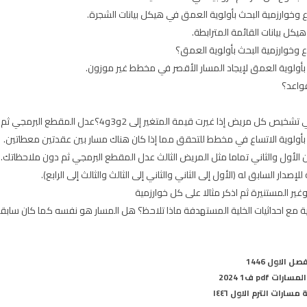
اع وخوارزمية البحث بأولوية العمق في هيكل بيانات الشجرة.
يكل بيانات القائمة المترابطة.
ع وخوارزمية البحث بأولوية العمق؟
ث بأولوية العمق لإيجاد المسار الأقصر في مخطط غير موزون.
قواعد؟
غيرت قيمة المتغير إلى 2و3و4؟عدل المقطع البرمجي ثم دون ملاحظاتك.
ث بأولوية الاتساع في مخطط للتحقق مما إذا كان هناك مسار بين عقدتين معطاتين.
ار السابق له (الأول إلى الثاني والثاني إلى الثالث والثالث إلى الرابع).
وغير المستنيرة ثم اذكر مثالا على كل خوارزمية
اية مع احداثيات الخلية المستهدفة ماذا تلاحظ؟ هل المسار هو نفسه كما كان سابقا 
pdf ف1 2024
ارات الترم الاول ١٤٤٦