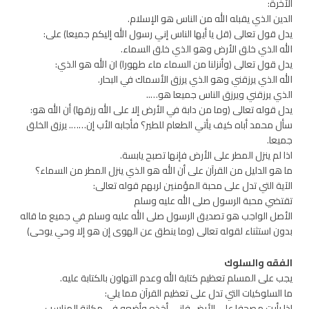
الآخرة:
الدين الذي يقبله الله من الناس هو الإسلام.
يدل قول تعالى (قل يا أيها الناس إني رسول الله إليكم جميعا) على:
الله الذي خلق الأرض وهو الذي خلق السماء.
يدل قول تعالى (وأنزلنا من السماء ماء طهورا) ان الله هو الذي:
الله الذي يرزقني وهو الذي يرزق الأسماك في البحار.
الذي يرزقني ويرزق الناس جميعا هو…..
يدل قوله تعالى (وما من دابة في الأرض إلا على الله رزقها) أن الله هو:
سأل محمد أباه كيف يأتي الطعام للطير؟ فأجابه الأب إن……. يرزق الخلق
جميعا.
اذا لم ينزل المطر على الأرض فإنها تصبح يابسة.
ما هو الدليل من القرآن على أن الله هو الذي ينزل المطر من السماء؟
الآية التي تدل على محبة المؤمنين لربهم قوله تعالى:
تقتضي محبة الرسول صلى الله عليه وسلم
الأصل الواجب هو تصديق الرسول صلى الله عليه وسلم في جميع ما قاله
بدون استثناء لقوله تعالى (وما ينطق عن الهوى إن هو إلا وحي يوحى)
الفقه والسلوك
يجب على المسلم تعظيم كتابة الله وعدم التهاون بالكتابة عليه.
ما السلوكيات التي تدل على تعظيم القرآن مما يلي:
إذا رأيت مصحفا على الأرض فإني أخذه وأضعه في مكانة المناسب.