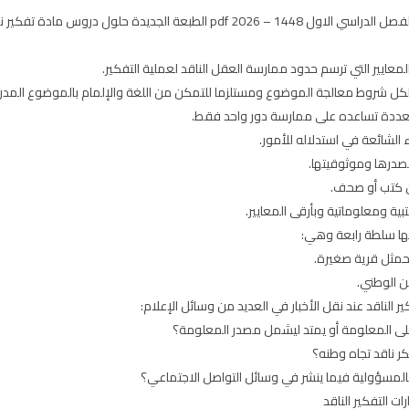
المعايير التي ترسم حدود ممارسة العقل الناقد لعملية التفكير.
 لكل شروط معالجة الموضوع ومستلزما للتمكن من اللغة والإلمام بالموضوع المد
عددة تساعده على ممارسة دور واحد فقط.
 الشائعة في استدلاله للأمور.
صدرها وموثوقيتها.
ن كتب أو صحف.
ية ومعلوماتية وبأرقى المعايير.
لها سلطة رابعة وهي:
بحمثل قرية صغيرة.
ن الوطني.
ر الناقد عند نقل الأخبار في العديد من وسائل الإعلام:
على المعلومة أو يمتد ليشمل مصدر المعلومة؟
ر ناقد تجاه وطنه؟
بالمسؤولية فيما ينشر في وسائل التواصل الاجتماعي؟
ت التفكير الناقد