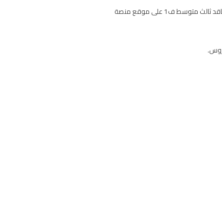
حل كتاب التفكير الناقد للصف الثالث المتوسط الفصل الدراسي الاول 1448 – 2026 pdf الطبعة الجديدة حلول دروس مادة تفكير ناقد ثالث متوسط ف1 على موقع منصة
روس.