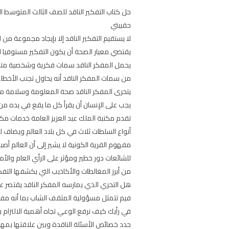
حقيبتي
لا يستقيم التفكير الناقد إلا بإيجاد مجموعة من 
يقتضي معيار الصحة أن يكون التفكير مستوفيا
يحمل المفكر الناقد سمات فكرية وشخصية مت
من سمات المفكر الناقد أنه يحاول تجنب الأخطاء
يتحرى المفكر الناقد صحة المعلومة وسلامة م
يجب على الإنسان أن يقرأ كل ما يقع في يده م
تقدم مكتبة الملك عبد العزيز العامة خدمات مكتب
أنواع السلطات ثلاث في كل بلاد العالم ويضاف 
مفهوم القرية الكونية لا يشير إلى أن العالم أص
للشائعات دور خطير ومؤثر على الرأي العام والأم
من أبرز المغالطات والأكاذيب التي يكشفها التفكي
هل التحري الذي يمارسه المفكر الناقد يقتصر 
فيم تتمثل مسؤولية المثقف الشاب بما أنه مفك
في رأيك كيف نرفع الوعي تجاه أهمية الالتزام 
حدد خصائص الأسئلة الناقدة وبين علاقتها بمهارا