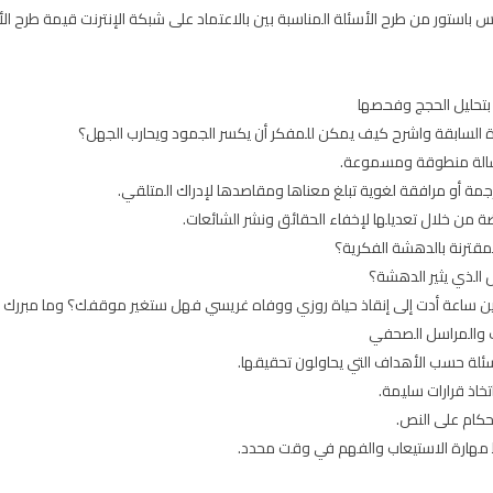
باستور من طرح الأسئلة المناسبة بين بالاعتماد على شبكة الإنترنت قيمة طرح الأسئ
 بتحليل الحجج وفحصها
رة السابقة واشرح كيف يمكن للمفكر أن يكسر الجمود ويحارب الجهل؟
سالة منطوقة ومسموعة.
رجمة أو مرافقة لغوية تبلغ معناها ومقاصدها لإدراك المتلقي.
من خلال تعديلها لإخفاء الحقائق ونشر الشائعات.
المقترنة بالدهشة الفكرية؟
 الذي يثير الدهشة؟
رين ساعة أدت إلى إنقاذ حياة روزي ووفاه غريسي فهل ستغير موقفك؟ وما مبررك
يب والمراسل الصحفي
سئلة حسب الأهداف التي يحاولون تحقيقها.
تخاذ قرارات سليمة.
أحكام على النص.
 مهارة الاستيعاب والفهم في وقت محدد.