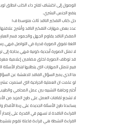
للوصول إلى اكتشاف لقاح داء الكلب انطلق لويس 
ينفع الجنس البشري.
حل كتاب التفكير الناقد ثالث متوسط ف١
عدد بعض مهارات التفكير الناقد وأشرح علاقتها
المفكر الناقد يقاوم الجهل والجمود فسر العبا
اللغة تفوق الصورة قدرة في التواصل فهي ر
لا تمثل الصورة أبجدية كونية فهي بحاجة إلى ت
قد توظف الصورة لخلق مضامين إعلامية مغرضة 
فيم تتمثل المهارات التي يتطلبها ابتكار الأسئلة 
ما الذي يميز السؤال الفاقد للدهشة عن السؤال
لو علمت ان العملية الجراحية التي استمرت عش
أختبر وجاهة التشبيه بين عمل المحامي والطب
لا تشجع ثقافات العمل على طرح المزيد من الأ
يساعدنا طرح الأسئلة الجديدة على ربط الأفكار وا
القراءة الناقدة لا تسهم في القدرة على إصدار 
القراءة النشطة هي قراءة فاعلة تقوم بتنشيط