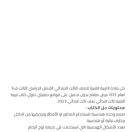
حل مادة التربية الفنية للصف الثالث الابتدائي الفصل الدراسي الثالث ف3
لعام ١٤٤٤ عرض مباشر بدون تحميل على موقع حقيبتي حلول كتاب تربية
الفنيه ثالث ابتدائي صف ثالث ابتدائي 2023
محتويات حل الكتاب :
صمم وحدة هندسية باستخدام المحاور او الأقطار ونزخرفها من الداخل
بزخارف نباتية أو هندسية
تعدد الأشكال الهندسية التي استخدمت في زخرفة لوح الرخام