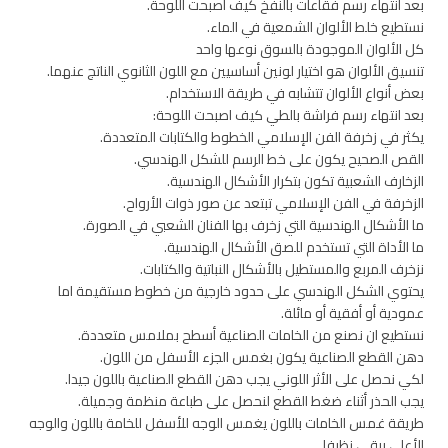
بعد انتهاء رسم فقاعات بالنفخ كيف أصبحت اللوحة.
نستطيع خلط الألوان الشمعية في الماء.
كل الألوان الموجودة بالسوق نوعها واحد
تنسيق الألوان هو اختيار لونين أساسيين مع اللون الثانوي الناتج عنهما.
بعض أنواع الألوان تتشابه في طريقة الاستخدام.
بعد انتهاء رسم فراشة بالطي كيف اصبحت اللوحة:
يكثر في زخرفة الفن الإسلامي الخطوط والكتابات المتعددة.
القص الصحيح يكون على خط الرسم للشكل الهندسي.
الزخارف الشعبية تكون بتكرار الأشكال الهندسية.
الزخرفة في الفن الإسلامي تبتعد عن صور ذوات الأرواح.
ما الأشكال الهندسية التي زخرف بها الفنان الشعبي في الصورة.
ما الأداة التي تستخدم للصق الأشكال الهندسية.
نزخرف المربع والمستطيل بالأشكال النباتية والكتابات.
يحتوي الشكل الهندسي على حدود خارجية من خطوط مستقيمة اما
عمودية أو أفقية أو مائلة.
نستطيع ان نصنع من الخامات الصناعية أسطح بملامس متعددة.
دهن القطع الصناعية يكون بغمس الجزء الأسفل من اللون.
لكي نحصل على الأثر اللوني يجب دهن القطع الصناعية باللون جيدا.
يجب الحذر أثناء ضغط القطع لنحصل على طباعة منظمة وجميلة.
طريقة غمس الخامات باللون يغمس الوجه للأسفل للخامة باللون والوجه
الأعلى يبقى نظيفا.