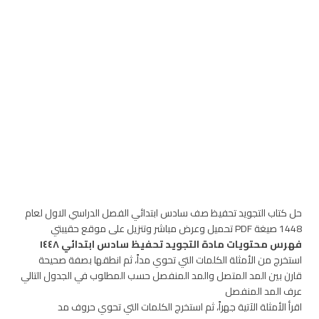
حل كتاب التجويد تحفيظ صف سادس ابتدائي الفصل الدراسي الاول لعام
1448 صيغة PDF تحميل وعرض مباشر وتنزيل على موقع حقيبتي
فهرس محتويات مادة التجويد تحفيظ سادس ابتدائي ١٤٤٨
استخرج من الأمثلة الكلمات التي تحوي مداً، ثم انطقها بصفة صحيحة
قارن بين المد المتصل والمد المنفصل حسب المطلوب في الجدول التالي
عرف المد المنفصل
اقرأ الأمثلة الآتية جهراً، ثم استخرج الكلمات التي تحوي حروف مد