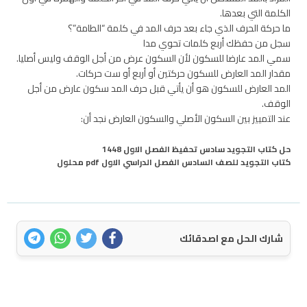
الكلمة التي بعدها.
ما حركة الحرف الذي جاء بعد حرف المد في كلمة “الطامة”؟
سجل من حفظك أربع كلمات تحوي مدا
سمي المد عارضا للسكون لأن السكون عرض من أجل الوقف وليس أصليا.
مقدار المد العارض للسكون حركتين أو أربع أو ست حركات.
المد العارض للسكون هو أن يأتي قبل حرف المد سكون عارض من أجل
الوقف.
عند التمييز بين السكون الأصلي والسكون العارض نجد أن:
حل كتاب التجويد سادس تحفيظ الفصل الاول 1448
كتاب التجويد للصف السادس الفصل الدراسي الاول pdf محلول
شارك الحل مع اصدقائك
اتصل بنا
سياسة الخصوصية