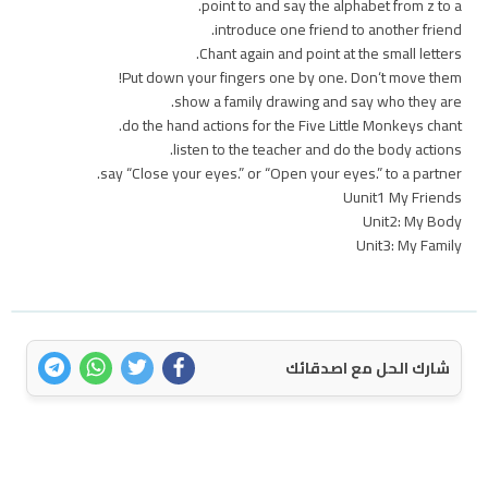
point to and say the alphabet from z to a.
introduce one friend to another friend.
Chant again and point at the small letters.
Put down your fingers one by one. Don‘t move them!
show a family drawing and say who they are.
do the hand actions for the Five Little Monkeys chant.
listen to the teacher and do the body actions.
say “Close your eyes.” or “Open your eyes.” to a partner.
Uunit1 My Friends
Unit2: My Body
Unit3: My Family
شارك الحل مع اصدقائك
اتصل بنا
سياسة الخصوصية