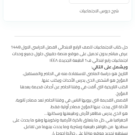
شرح دروس الاجتماعيات
حل كتاب الاجتماعيات للصف الرابع الابتدائي الفصل الدراسي الاول 1448
عرض مباشر بدون تحميل على موقع منصة حقيبتي حلول جميع وحدات
اجتماعيات رابع ابتدائي ف1 الطبعة الجديدة ١٤٤٨
ويشمل على التالي
:
التاريخ هو دراسة الماضي للاستفادة منه في الحاضر والمستقبل.
المؤرخ هو الشخص الذي يدرس الأحداث ويكتب عنها.
الكتب التاريخية التي ألفت في وقتنا الحاضر عن أحداث قديمة يعدها
المؤرخ.
القصص القديمة التي يرويها الناس في وقتنا الحاضر تعد مصادر ثانوية.
الأدلة التي يبحث عنها المؤرخ مصادر أولية فقط.
هو الذي يدرس مظاهر الأرض وطبيعتها وسكانها…
الجغرافيا هي كل ما يتعلق بالكرة الأرضية وتكوينها وهو ما يحدث على
سطحها من ظواهر طبيعية وبشرية وما يحدث بينهما من تفاعل.
نستطيع تحديد موقع منزلنا على خرائط (جوجل).