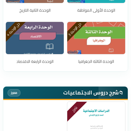
الوحدة الأولى المواطنة
الوحدة الثانية التاريخ
ح
3
ح
4
ل
ا
ل
و
ح
د
ة
ل
ا
ل
و
ح
د
ة
الوحدة الثالثة الجغرافيا
الوحدة الرابعة الاقتصاد
شرح دروس الاجتماعيات
📁
مميز
شرح