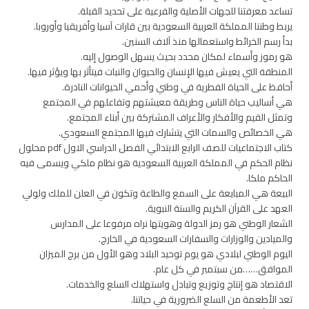
تساعد معرفتنا للجهات الأصلية والفرعية على تحديد القبلة.
يربط وطننا المملكة العربية السعودية بين قارات آسيا وأفريقيا وأوروبا.
بدأ رسم الخرائط واستعمالها منذ آلاف السنين.
هو رموز وأسماء لمكان محدد بحيث يسهل الوصول إليه.
المنطقة التي يعيش فيها الإنسان والحيوان والنبات فيتأثر بها ويؤثر فيها.
أحافظ على الحياة الفطرية في وطني وأحمي الحيوانات النادرة.
هي أساليب حياة الناس وطريقة معيشتهم وتفاعلهم في المجتمع
وتمثل القيم والأفكار والأعراف المشتركة بين أبناء المجتمع.
هي الخصائص والسمات التي يتشارك فيها المجتمع السعودي.
كتاب الاجتماعيات للصف الرابع الابتدائي الفصل الدراسي الاول pdf محلول
نظام الحكم في المملكة العربية السعودية هو نظام ملكي ويسمى فيه
الحاكم ملكا.
البيعة هي المبايعة على السمع والطاعة وتكون في العلن للملك ولولي
العهد على القرآن الكريم والسنة النبوية.
الشعار الوطني هو رمز الدولة وهويتها نراه مرفوعا على المدارس
والميادين والوزارات والسفارات السعودية في الخارج.
اليوم الوطني لبلادي هو يوم توحيد البلاد وهو الأول من برج الميزان
الموافق……من سبتمبر في كل عام.
الاقتصاد هو إنتاج وتوزيع وتبادل واستهلاك السلع والخدمات.
تعد الأطعمة من السلع الضرورية في حياتنا.