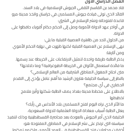
الفصل الدراسي الأول
قاد محمد بن القاسم الثقفي الجيوش الإسلامية في بلاد السند.
القائد الذي تولى قيادة جيوش المسلمين في خراسان واتخذ مدينة مرو
قاعدة لفتوحاته ونشر الإسلام في الشرق:
في أواخر عهد الدولة الأموية وصل إلى الحكم حكام أقوياء حافظوا على
الدولة.
من الحلول للحد من ظاهرة العصبية القبلية ما يلي:
نهى الإسلام عن العصبية القبلية لكنها ظهرت في نهاية الحكم الأموي
ومن آثارها:
يذكر الطلبة طريقة واحدة لتمثيل الارتفاعات على الخريطة عند رسمها.
ما فائدة استعمال الألوان في الخريطة الطبوغرافية؟ وما دلالاتها؟
متى احتاج المغول المناطق الشرقية من العالم الإسلامي؟
بالنظر إلى سياسة الخليفة هارون الرشيد ما أهم عامل يؤدي إلى التقدم
الحضاري في أي مجتمع؟
بالاطلاع على مخطط مدينة بغداد يصف الطلبة شكلها وأبرز ملامح
تخطيطها
ما الأثر الذي نراه اليوم لفتح المسلمين بلاد الأندلس في رأيك؟
يعلل الطلبة أسباب معاداة الدولة العثمانية للدولة السعودية.
الخليفة الذي أمر الجيوش بالعودة بعد محاصرة القسطنطينية وذلك لتنفيذ
سياسته التي ترتكز على نشر الإسلام في المناطق المفتوحة هو:
أخفقت محاولات فتح القسطنطينية في العهد الأموي ولكنهم تمكنوا