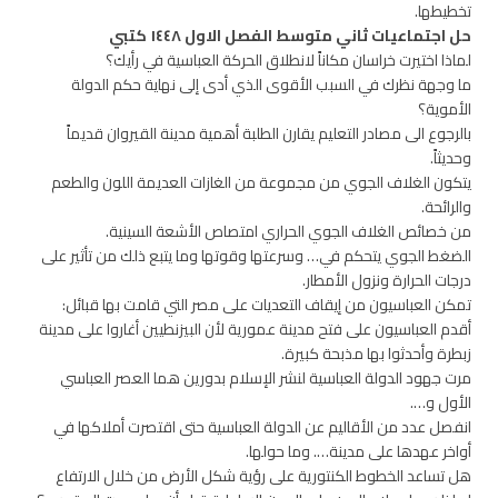
تخطيطها.
حل اجتماعيات ثاني متوسط الفصل الاول ١٤٤٨ كتبي
لماذا اختيرت خراسان مكاناً لانطلاق الحركة العباسية في رأيك؟
ما وجهة نظرك في السبب الأقوى الذي أدى إلى نهاية حكم الدولة
الأموية؟
بالرجوع الى مصادر التعليم يقارن الطلبة أهمية مدينة القيروان قديماً
وحديثاً.
يتكون الغلاف الجوي من مجموعة من الغازات العديمة اللون والطعم
والرائحة.
من خصائص الغلاف الجوي الحراري امتصاص الأشعة السينية.
الضغط الجوي يتحكم في… وسرعتها وقوتها وما يتبع ذلك من تأثير على
درجات الحرارة ونزول الأمطار.
تمكن العباسيون من إيقاف التعديات على مصر التي قامت بها قبائل:
أقدم العباسيون على فتح مدينة عمورية لأن البيزنطيين أغاروا على مدينة
زبطرة وأحدثوا بها مذبحة كبيرة.
مرت جهود الدولة العباسية لنشر الإسلام بدورين هما العصر العباسي
الأول و….
انفصل عدد من الأقاليم عن الدولة العباسية حتى اقتصرت أملاكها في
أواخر عهدها على مدينة…. وما حولها.
هل تساعد الخطوط الكنتورية على رؤية شكل الأرض من خلال الارتفاع