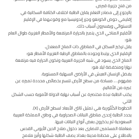
من فتح جزيرة قبرص.
بالرجوع إلى مصادر التعلم يقارن الطلبة اختلاف الكثافة السكانية في
إقليمي حوض الكونغو وجزر إندونيسيا مع وقوعهما في الإقليم
الاستوائي ويفسرون أسباب ذلك.
الأقليم المناخي الذي يتميز بالحرارة المرتفعة والأمطار الغزيرة طوال العام
هو:
يقل تركيز السكان في المناطق ذات المناخ المعتدل.
الإقليم الذي يرتبط وجوده بالمناطق الرطبة الغزيرة الأمطار هو:
المناخ الذي يسود في شبه الجزيرة العربية وتكون الحرارة فيه مرتفعة
نهارا ومنخفضة ليلا هو:
يفضل الإنسان العيش في الأراضي السهلية المستوية.
مفهوم…. مساحة من سطح الأرض تتسم بخصائص محددة تميزه عن
غيره من الأقاليم.
يكتب الطلبة نبذة مختصرة عن أسباب نهاية الدولة الأموية حسب الشكل
الآتي
الخطوط الكنْتُورية هي تمثيل ثالثي الأبعاد لسطح الأرض (X).
يحدد الطلبة إحدى مناطق النباتات الصحراوية في وطني المملكة العربية
السعودية ثم يذكرون بعض أنواع النباتات فيها.
معاملة المسلمين للنصارى بعد دخول صلاح الدين الأيوبي القدس
بالاطلاع على مخطط مدينة بغداد يصف الطلبة شكلها وأبرز ملامح