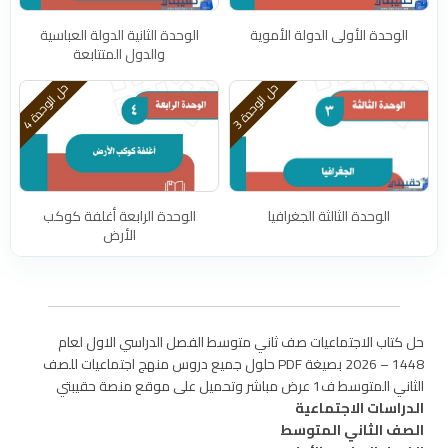
الوحدة الأولى الدولة الأموية
الوحدة الثانية الدولة العباسية
والدول المتتابعة
ح
3
ح
4
ل
ا
ل
و
ح
د
ة
ل
ا
ل
و
ح
د
ة
الوحدة الثالثة الجغرافيا
الوحدة الرابعة أغلفة كوكب
الأرض
حل كتاب الاجتماعيات صف ثاني متوسط الفصل الدراسي الاول لعام
1448 – 2026 بصيغة PDF حلول جميع دروس منهج اجتماعيات للصف
الثاني المتوسط ف1 عرض مباشر وتحميل على موقع منصة حقيبتي
الدراسات الاجتماعية
الصف الثاني المتوسط