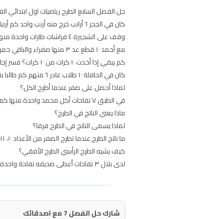
حل الفصل السابع الطرح رياضيات اول ابتدائي الفصل الثاني 1446 ع
كان في الجحر ٦ أرانب خرج منه أرنب واحد كم أرنبا بقي؟
وقف على الشجيرة ٤ فراشات طارات واحدة منها كم فراشة بقيت؟
مع أحمد ١٠ قطع عد ٣ منها صفراء والباقي حمراء هل مع أحمد ٧ قطع عد حمراء؟ فسر إجابتي
كم يبقي إذا أخذت ١٠ كرات من ١٠ كرات؟ فسر إجابتي
كان في الحافلة ١٠ طلاب غادر ٦ منهم كم طالبا بقي في الحافلة؟
لماذا أحصل على صفر عندما أطرح الكل؟
في الطبق ٧ تفاحات أكل محمد واحدة منها كم تفاحة بقيت؟
ماذا يعني الناتج في الطرح؟
لماذا يسمى الناتج في الطرح فرقا؟
ما ناتج الطرح عندما تطرح الصفر من الأعداد ١٠، ١١، ١٢؟
كيف يشبه الطرح الرأسي الطرح الأفقي؟
لدى بلال ٣ تفاحات أعطى صديقه تفاحة واحدة كم تفاحة بقيت معه؟
شارك حل الفصل 7 مع اصدقائك