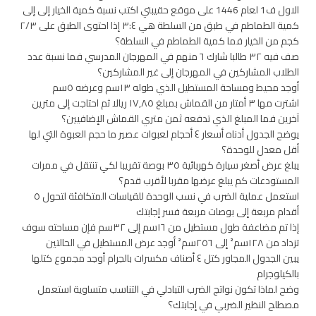
الاول ف1 لعام 1446 على موقع حقيبتي اكتب نسبة كمية الخيار إلى إلى
كمية الطماطم في طبق من السلطة هي ٣:٤ إذا احتوى الطبق على ٢/٣
كجم من الخيار فما كمية الطماطم في السلطة؟
صف فيه ٣٢ طالبا شارك ٦ منهم في المهرجان المدرسي فما نسبة عدد
الطلاب المشاركين في المهرجان إلى غير المشاركين؟
أوجد محيط ومساحة المستطيل الذي طوله ١٣سم وعرضه ٥سم
اشترت مها ٣ أمتار من القماش بمبلغ ١٧,٨٥ ريالا ثم احتاجت إلى مترين
آخرين فما المبلغ الذي تدفعه ثمن متري القماش الإضافيين؟
يوضح الجدول أدناه أسعار ٤ أحجام لعبوات عصير ما حجم العبوة التي لها
أقل معدل للوحدة؟
يبلغ عرض أصغر سيارة كهربائية ٣٥ بوصة تقريبا لكي تنتقل في ممرات
المستودعات كم يبلغ عرضها مقربا لأقرب قدم؟
استعمل عملية الضرب في نسب الوحدة للقياسات المتكافئة لتحول ٥
أقدام مربعة إلى بوصات مربعة فسر إجابتك
إذا تم مضاعفة طول مستطيل من ١٦سم إلى ٣٢سم فإن مساحته سوف
تزداد من ١٢٨سم² إلى ٢٥٦سم² أوجد عرض المستطيل في الحالتين
يبين الجدول المجاور كتل ٤ أصناف مكسرات بالجرام أوجد مجموع كتلها
بالكيلوجرام
وضح لماذا تكون نواتج الضرب التبادلي في التناسب متساوية استعمل
مصطلح النظير الضربي في إجابتك؟