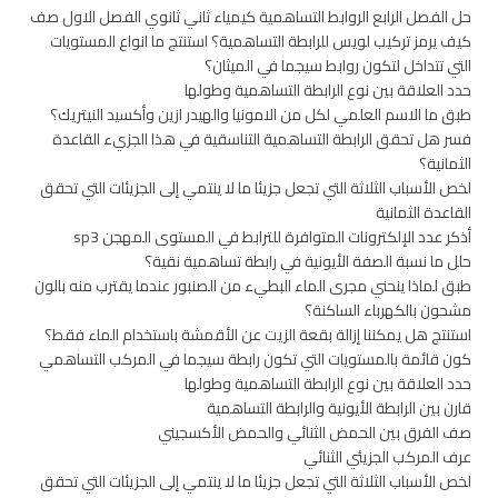
حل الفصل الرابع الروابط التساهمية كيمياء ثاني ثانوي الفصل الاول صف
كيف يرمز تركيب لويس للرابطة التساهمية؟ استنتج ما انواع المستويات
التي تتداخل لتكون روابط سيجما في الميثان؟
حدد العلاقة بين نوع الرابطة التساهمية وطولها
طبق ما الاسم العلمي لكل من الامونيا والهيدر ازين وأكسيد النيتريك؟
فسر هل تحقق الرابطة التساهمية التناسقية في هذا الجزيء القاعدة
الثمانية؟
لخص الأسباب الثلاثة التي تجعل جزيئا ما لا ينتمي إلى الجزيئات التي تحقق
القاعدة الثمانية
أذكر عدد الإلكترونات المتوافرة للترابط في المستوى المهجن sp3
حلل ما نسبة الصفة الأيونية في رابطة تساهمية نقية؟
طبق لماذا ينحني مجرى الماء البطيء من الصنبور عندما يقترب منه بالون
مشحون بالكهرباء الساكنة؟
استنتج هل يمكننا إزالة بقعة الزيت عن الأقمشة باستخدام الماء فقط؟
كون قائمة بالمستويات التي تكون رابطة سيجما في المركب التساهمي
حدد العلاقة بين نوع الرابطة التساهمية وطولها
قارن بين الرابطة الأيونية والرابطة التساهمية
صف الفرق بين الحمض الثنائي والحمض الأكسجيني
عرف المركب الجزيئي الثنائي
لخص الأسباب الثلاثة التي تجعل جزيئا ما لا ينتمي إلى الجزيئات التي تحقق