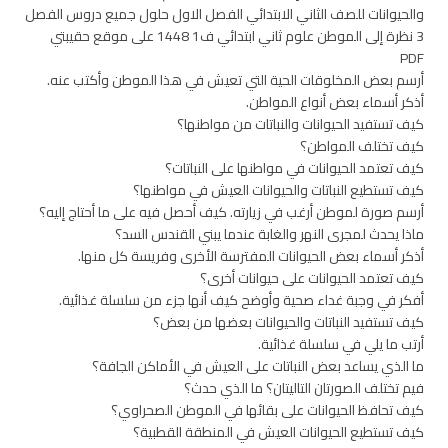
والحيوانات للصف الثاني الابتدائي الفصل الاول حلول جميع دروس الفصل
3 نظرة إلى الموطن علوم ثاني ابتدائي ف1 1448 على موقع حقيبتي
PDF
أرسم بعض المخلوقات الحية التي تعيش في هذا الموطن وأكتب عنه.
أذكر أسماء بعض أنواع المواطن.
كيف تستفيد الحيوانات والنباتات من مواطنها؟
كيف تختلف المواطن؟
كيف تعتمد الحيوانات في مواطنها على النباتات؟
كيف تستطيع النباتات والحيوانات العيش في مواطنها؟
أرسم صورة لموطن أرغب في زيارته. كيف أحصل فيه على ما أحتاج إليه؟
ماذا يحدث لمجرى النهر والغابة عندما يبني القندس السد؟
أذكر أسماء بعض الحيوانات المفترسة الأخرى وفريسة كل منها.
كيف تعتمد الحيوانات على حيوانات أخرى؟
أفكر في وجبة غداء صحية وأوضح كيف أنها جزء من سلسلة غذائية.
كيف تستفيد النباتات والحيوانات بعضها من بعض؟
أرتب ما يلي في سلسلة غذائية.
ما الذي يساعد بعض النباتات على العيش في الأماكن الجافة؟
فيم تختلف الصورتان التاليتان؟ ما الذي حدث؟
كيف تحافظ الحيوانات على بقائها في الموطن الصحراوي؟
كيف تستطيع الحيوانات العيش في المنطقة القطبية؟