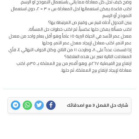
وضح كيف تحل كل معادلة مما يأتي باستعمال النموذج أو الرسم.
اكتب قاعدة يمكن استعمالها لحل المعادلة س + ٣ = ٢، دون استعمال
النموذج أو الرسم
يبين الجدول أدناه قيم س وقيم ص المرتبطة بها؟
اكتب مسألة يمكن حلها عكسياً، ثم اكتب خطوات حل المسألة.
معدل عمر الأسد في الحياة البرية ١٥ عاماً وهو أقل بعام واحد من معدل
عمر النمر، اكتب معادل لإيجاد معدل عمر النمر، وحلها
إذا قسمت عدداً على ٨، وطرحت ١١ من الناتج، وكان الجواب النهائي ٤، فأي
المعادلات التالية تعبر عن هذه العلاقة؟
ارتفاع برج الفيصلية ٢٦٧م، وهو أقصر من برج المملكة بـ ٣٥م، اكتب
معادلة لإيجاد ارتفاع برج المملكة، ثم حلها.
شارك حل الفصل 3 مع اصدقائك
اتصل بنا
سياسة الخصوصية