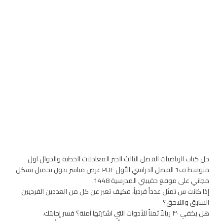
حل كتاب الرياضيات الفصل الثالث الجبر المعادلات الخطية والدوال اول
متوسط ف1 الفصل الدراسي الأول PDF عرض مباشر بدون تحميل بشكل
مجاني على موقع حقيبتي المدرسية 1448.
إذا كانت س تمثل عدداً فردياً، فكيف تعبر عن كل من العددين الفرديين
السابق واللاحق؟
هل يكفي ٣٠ ريالاً ثمناً للأدوات التي اشترتها آمنة؟ فسر إجابتك.