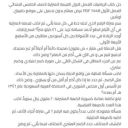
حل كتاب الرياضيات الفصل الاول القيمة المنزلية للصف الخامس الابتدائي
الفصل الأول 1448 PDF عرض مباشر بدون تحميل على موقع حقيبتي
اونلاين
سم منزلة الرقم الذي تحته خط في كل مما يأتي، ثم اكتب قيمته المنزلية
في أي الأيام قطع أحمد مسافة تزيد على ٤٦ كيلو متراً؟ فسر إجابتك.
أوجد الزيادة في عدد الأشواط بين كل أسبوعين متتاليين من الأسابيع
الأربعة الأولى
هل الجملة (س مليار > ص مليون) صحيحة دائماً أم أحياناً أم غير صحيحة،
لجميع قيم س و ص التي هي أكبر من الصفر؟ وضح ذلك.
عبر عن الجزء المظلل في الشكل التالي على صورة كسر اعتيادي وكسر
عشري.
اكتب مسألة لفظية من واقع الحياة يمكن حلها بالمقارنة بين الأعداد.
مثل الكسر ، ثم حدد ما إذا كان أكبر أم أقل من أو يساوي ، وضح ذلك.
تم تأسيس أول مجلس للشورى في المملكة العربية السعودية عام ١٣٤٦
هـ أم بعده؟
تبلغ تكلفة صناعة كسورة الكعبة المشرفة ٢٠ مليون ريال سنوياً، اكتب
هذا العدد بالصيغة القياسية.
مسألة مفتوحة: اكتب عدداً يكون فيه الرقم ٦ في منزلة أجزاء الألف، ثم
اكتبه بالصيغة التحليلية.
اكتشف المختلف: حدد الكسر العشري المختلف فيما يأتي، ثم وضح