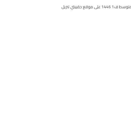
توزيع منهج الدراسات الإسلامية للصف الثاني المتوسط الفصل الاول تحميل توزيع المحتوى الدراسي لمادة دراسات إسلامية ثاني متوسط ف1 1446 على موقع حقيبتي تنزيل