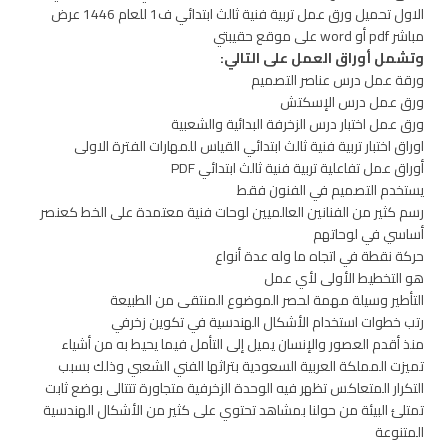
الاول تحميل ورق عمل تربية فنية ثالث ابتدائي ف1 للعام 1446 عرض
مباشر pdf أو word على موقع حقيبتي
وتشمل أوراق العمل على التالي:
ورقة عمل درس عناصر التصميم
ورق عمل درس الإسكتش
ورق عمل اختبار درس الزخرفة البدائية والشعبية
اوراق اختبار تربية فنية ثالث ابتدائي القياس للمهارات الفترة الاولى
أوراق عمل تفاعلية تربية فنية ثالث ابتدائي PDF
يستخدم التصميم في الفنون فقط
رسم كثير من الفنانين العالميين لوحات فنية معتمدة على الخط كعنصر
أساسي في لوحاتهم
حركة نقطة في اتجاه ما وله عدة أنواع
هو التخطيط الأولى لأي عمل
التأطير وسيلة مهمة لحصر الموضوع المنتقى من الطبيعة
رتب خطوات استخدام الأشكال الهندسية في تكوين زخرفي
منذ أقدم العصور والإنسان يميل إلى التأمل فيما يحيط به من أشياء
تميزت المملكة العربية السعودية بتراثها الفني الشعبي وذلك بسبب
التكرار المتعاكس تظهر فيه الوحدة الزخرفية متجاورة تتتالى بوضع ثابت
تمتلئ البيئة من حولنا بمشاهد تحتوي على كثير من الأشكال الهندسية
المتنوعة