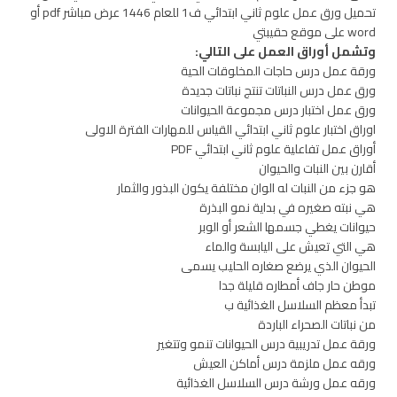
تحميل ورق عمل علوم ثاني ابتدائي ف1 للعام 1446 عرض مباشر pdf أو
word على موقع حقيبتي
وتشمل أوراق العمل على التالي:
ورقة عمل درس حاجات المخلوقات الحية
ورق عمل درس النباتات تنتج نباتات جديدة
ورق عمل اختبار درس مجموعة الحيوانات
اوراق اختبار علوم ثاني ابتدائي القياس للمهارات الفترة الاولى
أوراق عمل تفاعلية علوم ثاني ابتدائي PDF
أقارن بين النبات والحيوان
هو جزء من النبات له الوان مختلفة يكون البذور والثمار
هي نبته صغيره في بداية نمو البذرة
حيوانات يغطي جسمها الشعر أو الوبر
هي التي تعيش على اليابسة والماء
الحيوان الذي يرضع صغاره الحليب يسمى
موطن حار جاف أمطاره قليلة جدا
تبدأ معظم السلاسل الغذائية ب
من نباتات الصحراء الباردة
ورقة عمل تدريبية درس الحيوانات تنمو وتتغير
ورقه عمل ملزمة درس أماكن العيش
ورقه عمل ورشة درس السلاسل الغذائية