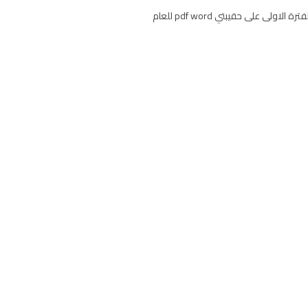
اسئلة اختبار التربية الفنية للصف الرابع الابتدائي الفصل الثاني تنزيل نموذج امتحان مادة تربية فنية رابع ابتدائي منتصف الفصل ف2 الفترة الاولى على حقيبتي pdf word للعام