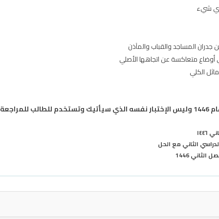
 أي شيء
ن جدران المساجد والقباب والمآذن
ي أوضاع متعاكسة عن اتجاهها الأصلي
ماثل الكلي
لنهائية
١٤٤٦
الدراسي الثاني مع الحل
الثاني 1446