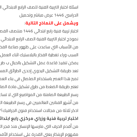
الدراسي 1446 عرض مباشر وتحميل
ويشمل على النماذج التالية
:
اختبار تربية فنية رابع ابتدائي 1446 منتصف الفصل الثاني محلول
نموذج اختبار التربية الفنية الصف الرابع الابتدائي ف2 مع ا
من الأسباب التي ساعدت على ظهور صناعة الفخار
السبب وراء تغطية الفخار بالبلاستيك اثناء العمل
يمكن تنفيذ قاعدة عمل التشكيل بالحبال ب طري
تعد طريقة التشكيل اليدوي إحدى الطرائق الم
تميز هذا العصر باستخدام الصلصال في بناء العم
تعتبر طريقة الضغط من طرق تشكيل مادة الصل
رسم الطبيعة الصامتة من المواضيع التي لا تسا
من أشهر الفنانين العالميين في رسم الطبيعة ال
اذكر ثلاثة من مجالات استخدام فنون الجرافيك؟
اختبار تربية فنية وزراي مركزي رابع ابتدا
من أقدم الحرف التي مارسها الإنسان منذ فجر التا
مفهوم الإبتكار يعني القدرة على استخدام الأفك