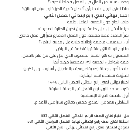
وجدت مبلغا من المال في الفصل فماذا تتصرف؟
ماذا تمنى الرجل عندما رأى أغصان شجرة الكرز خارج سياج البستان؟
اختبار نهائي لغتي رابع ابتدائي الفصل الثاني
طاف الحاج حول الكعبة: الفاعل كلمة
حينما أدخل ال على كلمة ليمون تكون الكتابة الصحيحة:
يقرأ التلميذ قصة مفيدة. حول الفعل المضارع يقرأ إلى فعل ماضي:
أين استمتعت فاطمة بإطلالة خلابة على مدينة الرياض؟
ما نوع الرحلة التي عاشتها فاطمة في الرياض
المفعول به هو الاسم المنصوب الذي يدل على من قام بالفعل.
صفة شواطئ المدينة التي يقصدها مهند أنها:
عندما أحول جملة (صديقك يسرف بالماء) إلى أسلوب نهي تكون:
للمؤنث نستخدم اسم الإشارة:
اختبار نهائي لغتي رابع ابتدائي الفصل الثاني 1446
شرب محمد اللبن. نوع الفعل في الجملة السابقة:
أول عاصمة للدولة الإسلامية
الشاطئ يبعد عن الفندق خمس دقائق سيرا على الأقدام.
حل اختبار لغتي الصف الرابع ابتدائي الفصل الثاني ١٤٤٦
اسئلة لغتي صف رابع ابتدائي نهاية الفصل الدراسي الثاني pdf
نموذج امتحان لغتي رابع ابتدائي نهائي الترم الثاني