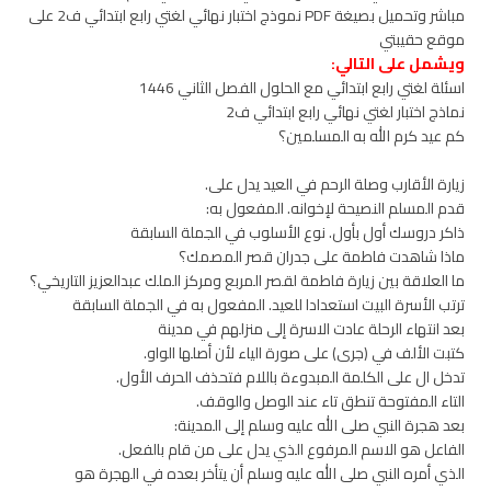
مباشر وتحميل بصيغة PDF نموذج اختبار نهائي لغتي رابع ابتدائي ف2 على
موقع حقيبتي
ويشمل على التالي:
اسئلة لغتي رابع ابتدائي مع الحلول الفصل الثاني 1446
نماذج اختبار لغتي نهائي رابع ابتدائي ف2
كم عيد كرم الله به المسلمين؟
زيارة الأقارب وصلة الرحم في العيد يدل على.
قدم المسلم النصيحة لإخوانه. المفعول به:
ذاكر دروسك أول بأول. نوع الأسلوب في الجملة السابقة
ماذا شاهدت فاطمة على جدران قصر المصمك؟
ما العلاقة بين زيارة فاطمة لقصر المربع ومركز الملك عبدالعزيز التاريخي؟
ترتب الأسرة البيت استعدادا للعيد. المفعول به في الجملة السابقة
بعد انتهاء الرحلة عادت الاسرة إلى منزلهم في مدينة
كتبت الألف في (جرى) على صورة الياء لأن أصلها الواو.
تدخل ال على الكلمة المبدوءة باللام فتحذف الحرف الأول.
التاء المفتوحة تنطق تاء عند الوصل والوقف.
بعد هجرة النبي صلى الله عليه وسلم إلى المدينة:
الفاعل هو الاسم المرفوع الذي يدل على من قام بالفعل.
الذي أمره النبي صلى الله عليه وسلم أن يتأخر بعده في الهجرة هو