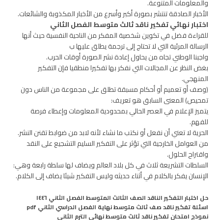
والمعلومات المتنوعة.
الأخبار الصادقة تنتشر بصورة أكبر وأسرع من الأخبار المكذوبة والشائعات.
اختبار نهائي تفكير ناقد ثالث متوسط الفصل الثاني
للقراءة فضل في تكوين شخصية المفكر من الناحية النفسية حيث أنها
الرسالة المرئية التي لا تحتاج إلى ترجمة يطلق عليها ب
واجبنا الوطني تجاه من يحاول إعادة نشر الصورة أوقات الحرب.
بغض النظر عن المجالات التي نفكر بها تفكيرا منطقيا فإن التفكير
المنهجي.
(وصف أو تعميم أو أحكام مسبقة تطلق على مجموعة من الناس دون
تمحيص) المعنى السابق هو تعريف:
يتميز الإعلام في العصر الحالي بمحدودية المعلومات وإعطاء فرصة
للفهم.
الحرية لا تعني أن نفعل أو نكتب ما نشاء لأنه لابد من ضوابط تقنن النشر.
من العوامل الخارجية التي تؤثر على التفكير السليم التشجيع على النقد
واقتراح الحلول.
السلطات التشريعة ثلاث في كل بلاد العالم ويضاف لها سلطة رابعة وهي:
الإنسان يفكر بالكلام في أثناء حديثه وليس التفكير شيئا يضاف إلى الكلام.
حل اختبار التفكير الناقد الصف الثالث المتوسط الفصل الثاني ١٤٤٦
اسئلة تفكير ناقد صف ثالث متوسط نهاية الفصل الدراسي الثاني pdf
نموذج امتحان تفكير ناقد ثالث متوسط نهائي الترم الثاني