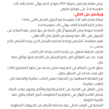
عرض مباشر وتحميل بصيغة PDF نموذج اختبار نهائي تفكير ناقد ثالث
متوسط ف2 على موقع حقيبتي
ويشمل على التالي:
اسئلة تفكير ناقد ثالث متوسط مع الحلول الفصل الثاني 1446
نماذج اختبار التفكير الناقد نهائي ثالث متوسط ف2
القراءة مهمة ومن أهميتها أن أول كلمة نزل بها جبريل عليه السلام على
الرسول صلى الله عليه وسلم من القرآن قال الله تعالى:
تغيير معتقدات الشخص وإعادة تفكيره بالشكل الذي يريده الشخص الآخر
يسمى ب:
التجارب الحياتية لاتغني عن قراءة الكتب وذلك لأن الكتب.
توجد عدد من العوائق التي تمنع الإنسان من التفكير منها عوائق ذاتية
مثل
سباق الجري المقام في المدرسة تمكن محمد من تجاوز المتسابق الثالث
فإن ترتيب محمد في السباق يكون.
نوع العلاقة المنطقية بين القضية ( بعض الكلاب عباقرة) والقضية (كل
الطلاب عباقرة):
يتجلى العقل في القدرة على الكلام والحوار والتأمل وفهم جوانب الحياة.
بفضل التقدم الهائل في تكنولوجيا المعلومات أصبح العالم يطلق عليه
بالقرية الكونية.
المكتبة في الوقت الحالي بنية مكتملة الأركان من التجهيزات المتطورة