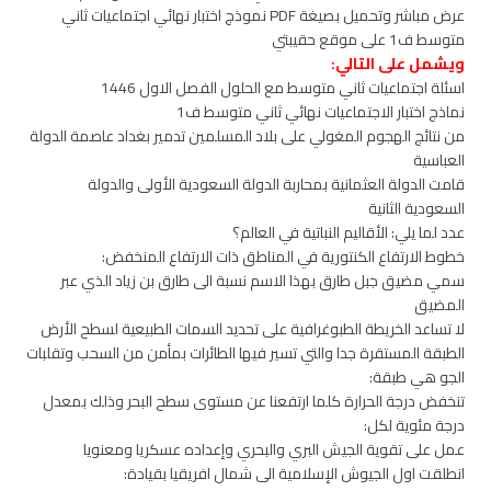
عرض مباشر وتحميل بصيغة PDF نموذج اختبار نهائي اجتماعيات ثاني
متوسط ف1 على موقع حقيبتي
ويشمل على التالي:
اسئلة اجتماعيات ثاني متوسط مع الحلول الفصل الاول 1446
نماذج اختبار الاجتماعيات نهائي ثاني متوسط ف1
من نتائج الهجوم المغولي على بلاد المسلمين تدمير بغداد عاصمة الدولة
العباسية
قامت الدولة العثمانية بمحاربة الدولة السعودية الأولى والدولة
السعودية الثانية
عدد لما يلي: الأقاليم النباتية في العالم؟
خطوط الارتفاع الكنتورية في المناطق ذات الارتفاع المنخفض:
سمي مضيق جبل طارق بهذا الاسم نسبة الى طارق بن زياد الذي عبر
المضيق
لا تساعد الخريطة الطبوغرافية على تحديد السمات الطبيعية لسطح الأرض
الطبقة المستقرة جدا والتي تسير فيها الطائرات بمأمن من السحب وتقلبات
الجو هي طبقة:
تنخفض درجة الحرارة كلما ارتفعنا عن مستوى سطح البحر وذلك بمعدل
درجة مئوية لكل:
عمل على تقوية الجيش البري والبحري وإعداده عسكريا ومعنويا
انطلقت اول الجيوش الإسلامية الى شمال افريقيا بقيادة: