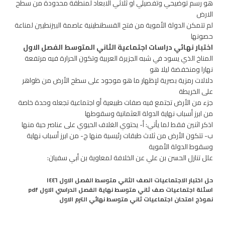
هو رسم توضيحي وتفصيلي او ثلاثي الابعاد لمنطقة محدودة من سطح
الارض
لم تتمكن الدولة الأموية من فتح القسطنطينية عاصمة البيزنطيين لمناعة
حصونها
اختبار نهائي دراسات اجتماعية الثاني المتوسط الفصل الاول
المناخ الذي يسود في شبه الجزيرة العربية وتكون الحرارة فيه مرتفعة
نهارا ومنخفضة ليلا هو
دلالات رمزية بصرية لإظهار ما هو موجود على سطح الأرض من ظواهر
على الخريطة
جزء من الأرض تجتمع فيه صفات طبيعية أو اجتماعية تجعله وحدة خاصة
من ابرز أسباب نهاية الدولة العثمانية وسقوطها
اذكر اثنين فقط لما يأتي: أ- يحتوي الغلاف الحيوي على عناصر حية منها
ب- تتكون الأرض من ثلاث طبقات رئيسية منها ج- من ابرز أسباب نهاية
وسقوط الدولة الأموية
علل تنازل الحسن بن علي عن الخلافة لمعاوية بن أبي سفيان:
حل اختبار الاجتماعيات الصف الثاني متوسط الفصل الاول ١٤٤٦
اسئلة اجتماعيات صف ثاني متوسط نهاية الفصل الدراسي الاول pdf
نموذج امتحان اجتماعيات ثاني متوسط نهائي الترم الاول