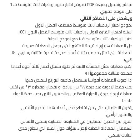
مباشر وتحميل بصيغة PDF نموذج اختبار منهج رياضيات ثالث متوسط ف1
على موقع حقيبتي
ويشمل على النماذج التالي
نموذج اختبار الرياضيات ثالث متوسط منتصف الفصل الاول
اسئلة امتحان الفترة الاولى رياضيات ثالث متوسط الفصل الاول ١٤٤٦
اختبار الرياضيات ثالث متوسط ف١ مع نموذج الاجابة
حل المعادلة هو إيجاد قيمة المتغير الذي يجعل المعادلة صحيحة
المعادلة التي تمثل مجموع ثلاث أعداد صحيحة فردية متتالية يساوي ١٤١
هي:
اكتب معادلة تمثل المسألة الآتية ثم حلها: تشكل أعمار ثلاثة أخوة أعدادا
صحيحة متتالية مجموعها ٩٦
اذا احتوت المعادلة أقواسا نستعمل خاصية التوزيع للتخلص منها
يجب حفظ الادوية عند درجة ٨° س بزيادة او نقصان مقداره ٣° س اكتب
معادلة لإيجاد درجتي الحرارة العظمى والصغرى اللتين يجب حفظ الدواء
عندها
يتكون النظام الإحداثي من تقاطع خطي أعداد هما المحور الأفقي
والمحور الرأسي
الفرق بين الحدين المتتاليين في المتتابعة الحسابية يسمى الأساس
استعمال المعادلة الخطية لإجراء تنبؤات حول القيم التي تتجاوز مدى
البيانات تسمى