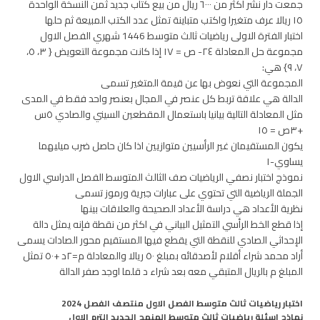
جمعت دار نشر أكثر من ٦٠٠٠ ريال من بيع كتاب جديد ثمن النسخة الواحدة
١٥ ريالا عرف متغيرا واكتب متباينة تمثل عدد الكتب المبيعة ثم حلها
اختبار الفترة الاولى رياضيات ثالث متوسط 1446 شهري الفصل الاول
مجموعة حل المعادلة ٢٤- ص = ١٧ إذا كانت مجموعة التعويض { ٣، ٥،
٧، ٩} هي:
المجموعة التي نعوض بها عن قيمة المتغير تسمى
الدالة هي علاقة تربط كل عنصر في المجال بعنصر واحد فقط في المدى
مثل المعادلة التالية بيانيا باستعمال المقطعين السيني والصادي ٥س
+٣ص = ١٥
يكون المستقيمان غير الرأسيين متوازيين اذا كان حاصل ضرب ميليهما
يساوي-١
نموذج اختبار نصفي الرياضيات صف الثالث المتوسط الفصل الدراسي الاول
الجملة الرياضية التي تحتوي على عبارات جبرية ورموز تسمى
نظرية الأعداد هي دراسة الأعداد الصحيحة والعلاقات بينها
إذا قطع الخط الرأسي التمثيل البياني في اكثر من نقطة فإنه يمثل دالة
الإحداثي الصادي للنقطة التي يقطع فيها المستقيم محور الصادات يسمى
أراد محمد شراء أقلام لأصدقائه بمبلغ ٥٠ ريالا والمعادلة م=٢د +٥٠ تمثل
المبلغ م بالريال المتبقي معه بعد شراء د قلما اوجد صفر الدالة
اختبار رياضيات ثالث متوسط الفصل الاول منتصف الفصل 2024
نماذج اسئلة رياضيات ثالث متوسط المنهج الجديد الترم الاول