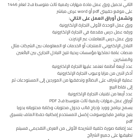
الثاني تحميل ورق عمل مادة مهارات رقمية ثالث متوسط ف2 لعام 1446
على موقع حقيبتي pdf أو word عرض مباشر
وتشمل أوراق العمل على التالي:
ورق عمل الوحدة الأولى التجارة الإلكترونية
ورقه عمل درس مقدمة في التجارة الإلكترونية
ورق عمل درس التعاملات عبر الإنترنت
التبادل الإلكتروني للمنتجات أو الخدمات او المعلومات بين الشركات مثال
منصات عامة تملكها مؤسسات ربحية تتيح التبادل التجاري بين البائعين
والمشترين
عدد أربعة أنظمة تعتمد عليها التجارة الإلكترونية
أذكر اثنين من مزايا وعيوب التجارة الإلكترونية
عملية الإشراف على البضائع وتدفقها من الموردين إلى المستودعات ثم
إلى نقاط البيع
عدد أربعا من تقنيات التجارة الإلكترونية
أوراق عمل مهارات رقمية ثالث متوسط ف2 PDF
يسمح برنامج وورد بإدراج قالب جدول محتويات وكتابة محتوياته يدويا
يتيح برنامج مايكروسوفت إكسل للمستخدم إمكانية حفظ الملف بتنسيق
pdf
عند إضافة صورة خلفية للشريحة الأولى من العرض التقديمي فسيتم
تطبيقها على جميع الشرائح