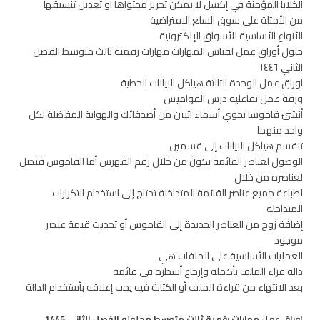
الخلايا المؤمنة في إكسل لا يمكن تحرير محتواها أو تعديل تنسيقها
من الأمثلة على سوق السلع الافتراضية
الأنواع الأساسية للأسواق الإلكترونية
حلول أوراق عمل لقياس المهارات مهارات رقمية ثالث متوسط الفصل
الثاني ١٤٤٦
اوراق عمل الوحدة الثالثة هياكل البيانات الخطية
ورقة عمل تفاعليه درس القواميس
أنشئ قاموسا يحوي أسماء اثنين من أصدقائك والهواية المفضلة لكل
واحد منهما
تنقسم هياكل البيانات إلى قسمين
الوصول لعناصر القائمة يكون من خلال رقم الفهرس أما القاموس فنصل
لعناصره من خلال
لطباعة جميع عناصر القائمة المتداخلة تحتاج إلى استخدام التكرارات
المتداخلة
إضافة زوج من العناصر الجديدة إلى القاموس أو تحديث قيمة عنصر
موجود
العمليات الأساسية على الملفات هي
دالة قراء الملف بأكمله وإرجاع أسطره في قائمة
بعد الانتهاء من قراءة الملف أو الكتابة فيه يجب إغلاقه بأستخدام الدالة
اوراق عمل مهارات رقمية ثالث متوسط محلوله الفصل الثاني 1445