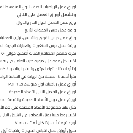
اوراق عمل الرياضيات للصف الاول المتوسط الفصل الاول تحميل ورق عمل م
وتشمل أوراق العمل على التالي:
ورق عمل الفصل الاول الجبر والدوال
ورقه عمل درس الخطوات الأربع
ورق عمل درس القوى والأسس، ترتيب العمليا
ورقة عمل درس المتغيرات والعبارات الجبرية، ال
تحرك معظم العصافير الطنانة أجنحتها حوالي ٥٠ مرة في الثانية فكم مرة في الدقيقة يحرك العصفور الطنان جناحيه
اكتب كل قوة على صورة ضرب العامل في نفسه ³٩ ، ٠
إذا أردات خالد شراء لعبتين وثلاث بالونات و ٤ كميات من ورق الزينة فكم تدفع ثمنا لذلك
يقرأ أحمد ١٤ صفحة من الرواية في الساعة الواحدة اكتب معادلة بمتغيرين للتعبير عن عدد الصفحات التي يقرئها في (ه) ساعة
أوراق عمل رياضيات اول متوسط ف1 PDF
اوراق عمل الفصل الثاني الأعداد الصحيحة
اوراق عمل درس الأعداد الصحيحة والقيمة الم
مثل بيانيا مجموعة الأعداد الصحيحة على خط الأعداد [-١
اكتب زوجا مرتبا يمثل النقطة ر في الشكل التالي
أوجد قيمة أ- ب إذا كان أ = ٢ ، ب =-٧
حلول أوراق عمل لقياس المهارات رياضيات أول