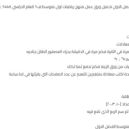
نهج رياضيات اول متوسط ف1 للعام الدراسي 1446 عرض مباشر على موقع حقيبتي pdf أو word
ت
معادلات
⁴١
طلقة
، ٣،-٢]
 ثم سم الربع الذي تقع فيه
 متوسط الفصل الاول