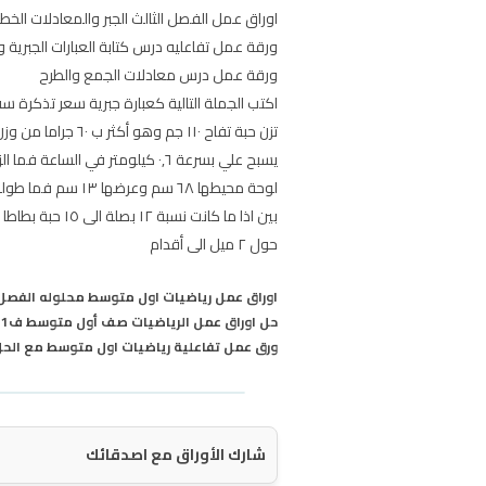
اوراق عمل الفصل الثالث الجبر والمعادلات الخطي
ورقة عمل تفاعليه درس كتابة العبارات الجبرية 
ورقة عمل درس معادلات الجمع والطرح
اكتب الجملة التالية كعبارة جبرية سعر تذكرة سفر أقل م
تزن حبة تفاح ١١٠ جم وهو أكثر ب ٦٠ جراما من وزن حبة فراولة فكم تزن حبة الفراولة
يسبح علي بسرعة ٠٫٦ كيلومتر في الساعة فما الزمن الذي يحتاج إليه لسباحة ٣ كيلومترات بهذا المعدل
لوحة محيطها ٦٨ سم وعرضها ١٣ سم فما طولها
بين اذا ما كانت نسبة ١٢ بصلة الى ١٥ حبة بطاطا تكافئ نسبة ٣٢ بصلة الى ٤٠ حبة بطاطا
حول ٢ ميل الى أقدام
اوراق عمل رياضيات اول متوسط محلوله الفصل الاو
حل اوراق عمل الرياضيات صف أول متوسط ف1
ورق عمل تفاعلية رياضيات اول متوسط مع الحل التر
شارك الأوراق مع اصدقائك