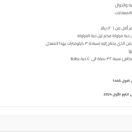
ة والدوال
والمعادلات
ن ( ٢٠) ريالا
ل 1445
م الأول 2024